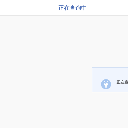
正在查询中
正在